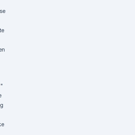
se
te
en
 "
e
ig
ke