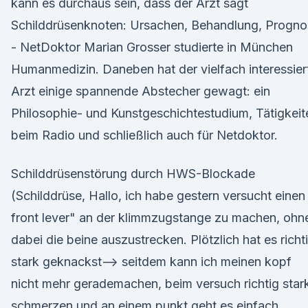
kann es durchaus sein, dass der Arzt sagt
Schilddrüsenknoten: Ursachen, Behandlung, Progno
- NetDoktor Marian Grosser studierte in München
Humanmedizin. Daneben hat der vielfach interessier
Arzt einige spannende Abstecher gewagt: ein
Philosophie- und Kunstgeschichtestudium, Tätigkeit
beim Radio und schließlich auch für Netdoktor.
Schilddrüsenstörung durch HWS-Blockade
(Schilddrüse, Hallo, ich habe gestern versucht einen
front lever" an der klimmzugstange zu machen, ohn
dabei die beine auszustrecken. Plötzlich hat es richt
stark geknackst--> seitdem kann ich meinen kopf
nicht mehr gerademachen, beim versuch richtig star
schmerzen und an einem punkt geht es einfach