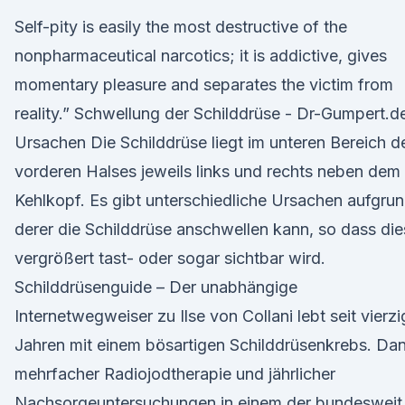
Self-pity is easily the most destructive of the
nonpharmaceutical narcotics; it is addictive, gives
momentary pleasure and separates the victim from
reality.” Schwellung der Schilddrüse - Dr-Gumpert.d
Ursachen Die Schilddrüse liegt im unteren Bereich d
vorderen Halses jeweils links und rechts neben dem
Kehlkopf. Es gibt unterschiedliche Ursachen aufgru
derer die Schilddrüse anschwellen kann, so dass di
vergrößert tast- oder sogar sichtbar wird.
Schilddrüsenguide – Der unabhängige
Internetwegweiser zu Ilse von Collani lebt seit vierzi
Jahren mit einem bösartigen Schilddrüsenkrebs. Da
mehrfacher Radiojodtherapie und jährlicher
Nachsorgeuntersuchungen in einem der bundesweit