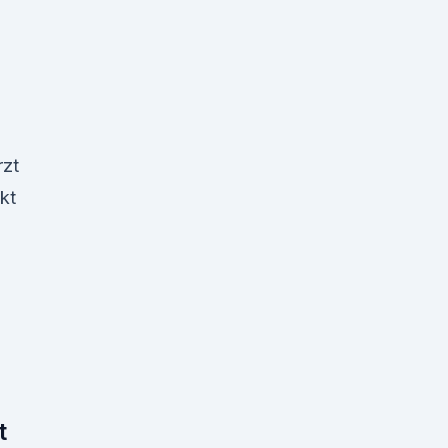
rzt
kt
t