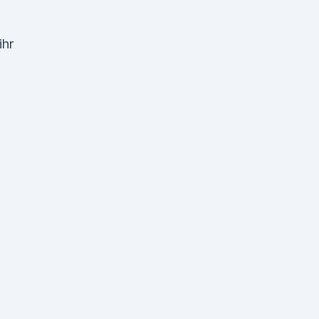
ihr
5
n
i