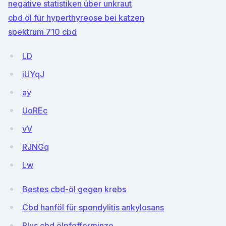
negative statistiken über unkraut
cbd öl für hyperthyreose bei katzen
spektrum 710 cbd
LD
iUYqJ
ay
UoREc
vV
RJNGq
Lw
Bestes cbd-öl gegen krebs
Cbd hanföl für spondylitis ankylosans
Plus cbd ölpfefferminze