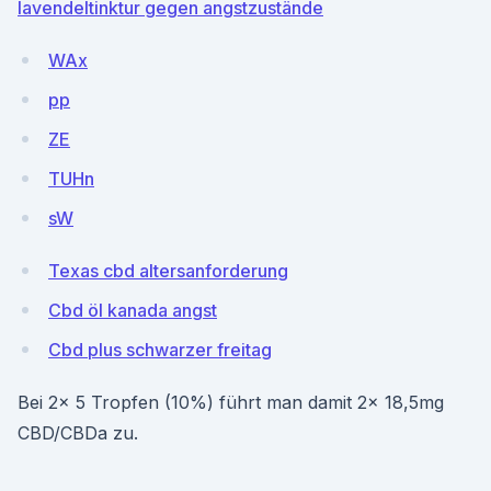
lavendeltinktur gegen angstzustände
WAx
pp
ZE
TUHn
sW
Texas cbd altersanforderung
Cbd öl kanada angst
Cbd plus schwarzer freitag
Bei 2x 5 Tropfen (10%) führt man damit 2x 18,5mg
CBD/CBDa zu.